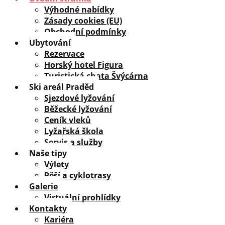
Výhodné nabídky
Zásady cookies (EU)
Obchodní podmínky
Ubytování
Rezervace
Horský hotel Figura
Turistická chata Švýcárna
Ski areál Praděd
Sjezdové lyžování
Běžecké lyžování
Ceník vleků
Lyžařská škola
Servis a služby
Naše tipy
Výlety
Pěší a cyklotrasy
Galerie
Virtuální prohlídky
Kontakty
Kariéra