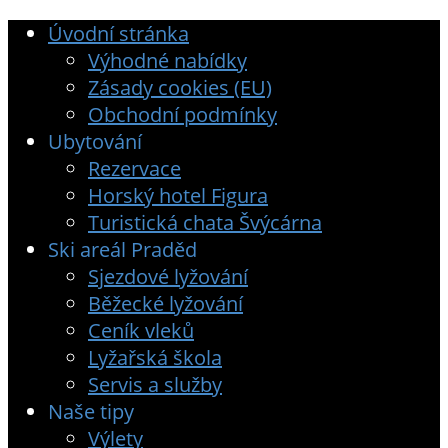
Úvodní stránka
Výhodné nabídky
Zásady cookies (EU)
Obchodní podmínky
Ubytování
Rezervace
Horský hotel Figura
Turistická chata Švýcárna
Ski areál Praděd
Sjezdové lyžování
Běžecké lyžování
Ceník vleků
Lyžařská škola
Servis a služby
Naše tipy
Výlety