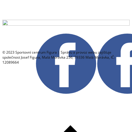
© 2023 Sportovní centrum Figura | Správu a provoz webu zajišťuje
společnost Josef Figura, Malá Morávka 256, 79336 Malá Morávka, IČ:
12089664