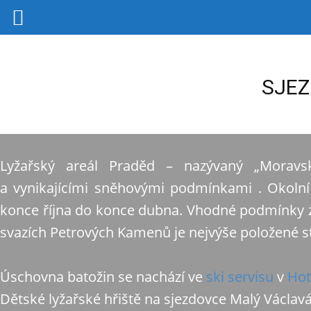
SJEZ
Lyžařský areál Praděd – nazývaný „Moravs
a vynikajícími sněhovými podmínkami . Okolní 
konce října do konce dubna. Vhodné podmínky zde
svazích Petrových Kamenů je nejvýše položené st
Úschovna batožin se nachází ve
ski servisu
v
Hot
Dětské lyžařské hřiště na sjezdovce Malý Václa