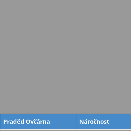
Praděd Ovčárna
Náročnost