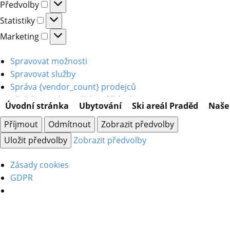
Předvolby
Předvolby
Statistiky
Statistiky
Marketing
Marketing
Spravovat možnosti
Spravovat služby
Správa {vendor_count} prodejců
Přečtěte si více o těchto účelech
Úvodní stránka
Ubytování
Ski areál Praděd
Naše 
Příjmout
Odmítnout
Zobrazit předvolby
Uložit předvolby
Zobrazit předvolby
Zásady cookies
GDPR