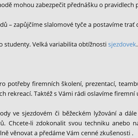
hodě mohou zabezpečit přednášku o pravidlech 
odů – zapůjčíme slalomové tyče a postavíme trať 
 studenty. Velká variabilita obtížnosti
sjezdovek
 potřeby firemních školení, prezentací, teambu
 rekreací. Taktéž s Vámi rádi oslavíme firemní 
ody ve sjezdovém či běžeckém lyžování a dále 
. Chcete-li zdokonalit svou techniku anebo nat
lně věnovat a předáme Vám cenné zkušenosti .