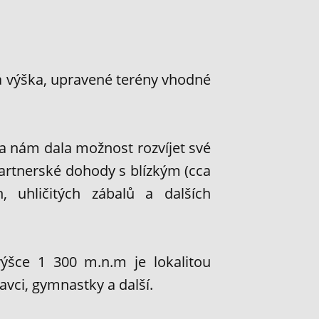
á výška, upravené terény vhodné
a nám dala možnost rozvíjet své
partnerské dohody s blízkým (cca
 uhličitých zábalů a dalších
ýšce 1 300 m.n.m je lokalitou
lavci, gymnastky a další.