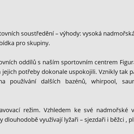
rtovních soustředění – výhody: vysoká nadmořsk
bídka pro skupiny.
ovních oddílů s naším sportovním centrem Figur
jejich potřeby dokonale uspokojili. Vznikly tak 
 používání dalších bazénů, whirpool, saun,
travovací režim. Vzhledem ke své nadmořské v
dlouhodobě využívají lyžaři – sjezdaři i běžci , p