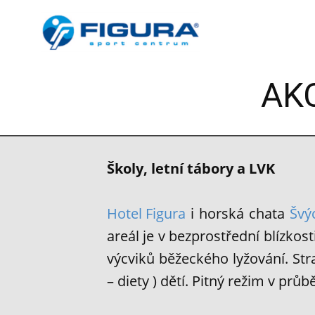
AK
Školy, letní tábory a LVK
Hotel Figura
i horská chata
Švý
areál je v bezprostřední blízko
výcviků běžeckého lyžování. S
– diety ) dětí. Pitný režim v prů