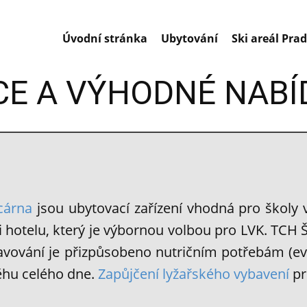
Úvodní stránka
Ubytování
Ski areál Pra
CE A VÝHODNÉ NABÍ
cárna
jsou ubytovací zařízení vhodná pro školy v 
sti hotelu, který je výbornou volbou pro LVK. TCH
travování je přizpůsobeno nutričním potřebám (
běhu celého dne.
Zapůjčení lyžařského vybavení
pr