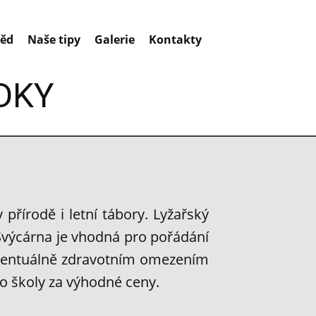
děd
Naše tipy
Galerie
Kontakty
DKY
přírodě i letní tábory. Lyžařský
 Švýcárna je vhodná pro pořádání
eventuálně zdravotním omezením
o školy za výhodné ceny.