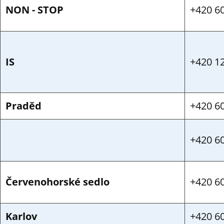
NON - STOP
+420 6
IS
+420 1
Praděd
+420 6
+420 6
Červenohorské sedlo
+420 6
Karlov
+420 6