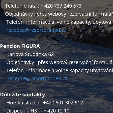
Telefon chata : + 420 737 249 573
Objednávky : přes webový rezervační formulá
​Telefon informace a volné kapacity, ubytování
recepce@resortpraded.cz
Penzion FIGURA
Karlova Studánka 62
Objednávky : přes webový rezervační formulá
Telefon, informace a volné kapacity ubytování:
recepce@resortpraded.cz
Důležité kontakty :
Horská služba: +420 601 302 612
Dispečink HS : + 420 12 10