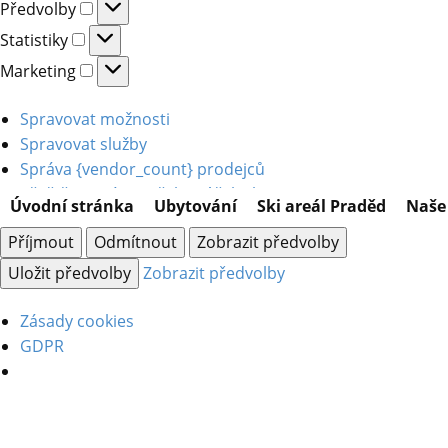
Předvolby
Předvolby
Statistiky
Statistiky
Marketing
Marketing
Spravovat možnosti
Spravovat služby
Správa {vendor_count} prodejců
Přečtěte si více o těchto účelech
Úvodní stránka
Ubytování
Ski areál Praděd
Naše 
Příjmout
Odmítnout
Zobrazit předvolby
Uložit předvolby
Zobrazit předvolby
Zásady cookies
GDPR