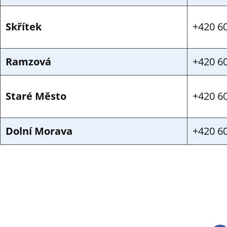
Skřítek
+420 6
Ramzová
+420 6
Staré Město
+420 6
Dolní Morava
+420 6