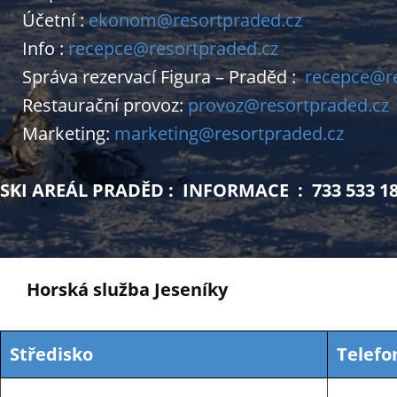
Účetní :
ekonom@resortpraded.cz
Info :
recepce@resortpraded.cz
Správa rezervací Figura – Praděd :
recepce@re
Restaurační provoz:
provoz@resortpraded.cz
Marketing:
marketing@resortpraded.cz
SKI AREÁL PRADĚD : INFORMACE : 733 533 1
Horská služba Jeseníky
Středisko
Telefo